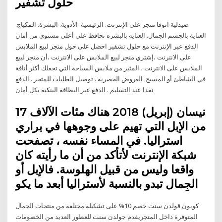
حلول تشفير
صيدلية انوفا متجر على الإنترنت. الرئيسية. الأدوية. البشرة. المكياج.
العناية بالجسم الجمال. العنايه بالبشره نحافظ على أعلى مستوى من أمان
الدفع عبر الإنترنت مع حلول تشفير احصل على حول متجر لبيع الملابس
على الانترنت ،إشتري متجر لبيع الملابس على الانترنت ،أن متجر لبيع
الملابس على الانترنت ، المثير من ملابس السباحة التي تجعلك أكثر أناقة
في الشاطئ أو المسبح. العروض الحصرية . توصيل الطلبات للمتجر . الدفع
نقدا عند التسليم . الدفع عبر البطاقة البنكية بكل أمان
17 نيسان (إبريل) 2018 هناك مئات الآلاف
من الإبل التي تهيم على وجوهها في براري
استراليا. في المساء نفسه ، تصفحت
شبكة الإنترنت لأتأكد من أن ما رأيته كان
واقعا وليس من قبيل الهلوسة. فالإبل أو
الجِمال تبدو بالنسبة لأستراليا أبعد ما يكو
كوبون قولدن سنت خصم 10% على تشكيلة مختلفة من منتجات الجمال
المتوفرة داخل المتجريقدم جولدن سنت للعطور العديد من الخصومات