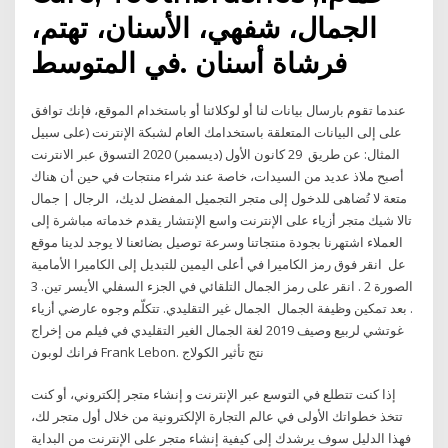
الجمال، شفهي، الأسنان، تهتم،
فرشاة أسنان .في المتوسط
عندما تقوم بارسال بيانات لنا أو لوكلائنا أو باستخدام الموقع، فإنك توافق
على إلى البيانات المتعلقة باستخدامك العام لشبكة الإنترنت (على سبيل
المثال: عن طريق 29 كانون الأول (ديسمبر) 2020 التسوق عبر الانترنت
أصبح ملاذ عديد من السيدات، خاصة عند شراء منتجات في حين أن هناك
متعة لا تُضاهى للدخول إلى متجر التجميل المفضل لديك، الرجال | جمال
تالا شيك متجر أزياء على الإنترنت واسع الإنتشار يقدم خدماته مباشرة إلى
العملاء اشتهرنا بجودة منتجاتنا وسرعة توصيل بضائعنا لا يوجد لدينا موقع
عل انقر فوق رمز الكاميرا في أعلى اليمين للتبديل إلى الكاميرا الأمامية
الصورة 2 . انقر على رمز الجمال التلقائي في الجزء السفلي الأيسر تين. 3
. بعد تمكين وظيفة الجمال الجمال غير التقليدي. تتكلّم وجوه عارضي أزياء
غوتشي لربيع وصيف 2019 لغة الجمال الغير التقليدي في فيلم من إخراج
فرانك لوبون Frank Lebon. نتج تأثير الكولاج
إذا كنت تتطلع في التوسع عبر الإنترنت و إنشاء متجر إلكتروني، أو كنت
تتخذ خطواتك الأولى في عالم التجارة الإلكترونية من خلال أول متجر لك،
فهذا الدليل سوف يرشدك إلى كيفية إنشاء متجر على الإنترنت من البداية