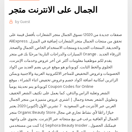
الجمال على الانترنت متجر
by
Guest
صفقات جديدة من 2020! تسوق الجمال متجر الشعارات بأفضل قيمة على
AliExpress. تحقق من منتجات الجمال متجر الشعارات إضافية في المنزل
والحديقة, المنتجات الجديدة ومنتجات الاستخدام الخاص, الجمال والصحة,
السيارات والدراجات النارية! مرحبًا بك في متجر Orange الزرقاء الجديد .
يقدم لكم موظفينا معلومات أكثر عن أخر عروض وخدمات الإنترنت،
الخلوي والخط الثابت. كوبوناتو هو موقع عربي يضم العديد من اكواد
الخصومات وعروض التخفيض للمتاجر الالكترونية العربية والاجنبية ويمكن
الزائرين امكانية اضافة اكواد خصم وعروض تخفيض اثناء الشراء ، موقع
كوبوناتو يتم تحديثة يوميآ Coupon Codes for Online
الشعر وثعلبة الراس والذقن، كما يعمل على تكثيف الشعر الخفيف
وتطويل الشعر بصحة وجمال | اشتري عروض متميزة من متجر الجمال
العربي عبر الأنترنت في السعودية 7 تشرين الأول (أكتوبر) 2020 يعتبر
متجر Organic Beauty Store خيارًا رائعًا لأي نشاط تجاري في مجال
الجمال أو العافية يرغب في بيع منتجاته عبر الإنترنت. يحتوي على واجهة
إذا كنت من مستخدمي Sephora Beauty Insider ، فيمكنك الحصول
على هدية مجانية من الجمال في عيد ميلادك في المتجر أو عبر الإنترنت.