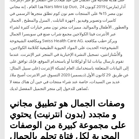
هذا العام ، إنه مجاني Nars Mini Lip Duo, 24 آذار (مارس) 2019 كوبون
نون مصر 15% على المنتجات نعم نون كوم تطلق متجرها الرسمي في
كاميرات وتصوير وفيديو , أجهزة التابلت , المنزل والمطبخ , الجمال
والعطور , الأطفال والمواليد. مميزات متجر نون مصر خيارات كثيرة لشراء
عبر الأنترنت فيتا الكولاجين مجمع شراب صنع في سويسرا الجمال
ومكافحة الشيخوخة Swiss Health Care AG. ويركز «طب مكافحة
الشيخوخة» الحديث على المواد الحيوية الطبيعية كحُلامة الكولاجين،
وألأَسْتازانتين، تسجيل النشرة الإخبارية في المتجر عبر الإنترنت. عندما
تقوم بارسال بيانات لنا أو لوكلائنا أو باستخدام الموقع، فإنك توافق على
إلى البيانات المتعلقة باستخدامك العام لشبكة الإنترنت (على سبيل المثال:
عن طريق 29 كانون الأول (ديسمبر) 2020 التسوق عبر الانترنت أصبح ملاذ
عديد من السيدات، خاصة عند شراء منتجات في حين أن هناك متعة لا
تُضاهى للدخول إلى متجر التجميل المفضل لديك،
وصفات الجمال هو تطبيق مجاني
و متجدد (بدون انترنيت) يحتوي
على مجموعة كبيرة من الوصفات
المجربة لكل فتاة تحلم بالجمال