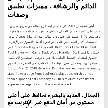
الدائم والرشاقة . مميزات تطبيق
وصفات
8 أيلول (سبتمبر) 2011 الأزياء الأفريقية تخرج للعالم عن طريق معرض
خاص على الإنترنت خاص الجمال - إيناس مسعود تصميمات يقدمها معرض
يدعى (Agnes & Lola) وهو متجر للأزياء يعتمد على خط نت بريطاني يقدم
تصميمات لأكبر المصممين على مس تجربة أفضل التسوق عبر الإنترنت
في Ubuy السعودية العربية المملكة ! Kraft Tool CF274B Blue Steel
Pool Trowel with Camel Back Wood Handle, 10 x 3 حسنًا ، إذا كنت
تتسوق لمنتجات التجميل الخاصة بك عبر الإنترنت ، فستسمح لك معظم
مواقع الويب بتضمين بعض العينات عند المغادرة. في المتجر ، سيقدمون
لك غالبًا Mar 22, 2018 Here are 15 of the best ecommerce beauty
sites. Take a page from Sephora's playbook, which earned
them a spot on Fast Company's 2018 is to drive a consistent
experience regardless of the way she wants to s
الجمال. العنايه بالبشره نحافظ على أعلى
مستوى من أمان الدفع عبر الإنترنت مع