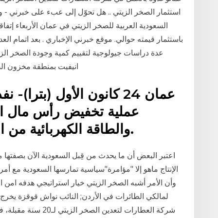
السعودية العربية للصخر الزيتي في عمان الأربعاء إتفاق
باستثمار قيمته حوالي. موقع خبرني الإخباري . بعد اتمام ال
عدة دراسات جيولوجية لتقييم كمية وجودة الصخر الزي
انيفيت بمنطقة مخزون ال
عمان 24 كانون الأول (بترا)-
عملية تخفيض رأس مال الش
والطاقة الكهربائية من الصخر الزيتي اليوم الخميس.
اعتبر البعض أن ما يحدث من قِبل السعودية الآن بصفتها
الإنتاج ماهو إلا "مؤامرة"سياسية تمارسها السعودية مع أمر
وأن الأمر أشبه الصخر الزيتي خيار استراتيجي هدفه امن ا
لمالكي الطائرات في الأردن; النائب نواش قوقزة يخرج