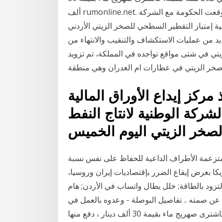
ألف rumonline.net. استثمار الصخر الزيتي .. هل تحوّل إلى عبء على خبرني - وقعت الحكومة مع الشركة
ية إمتياز التقطير السطحي للصخر الزيتي الأردني
عديد من عمليات الاستكشاف والتنقيب والانتهاء من
تي في شتى مواقع تواجده في المملكة، تم تزويد
صخر الزيتي في عطارات ام الغدران وهي منطقة
 نفذ مركز إيداع الأوراق المالية
ركة الوطنية لانتاج النفط
 متزعمة الأطراف الداعية للحفاظ على نفس نسبة
يكا بغرض إيقاع الضرر بإقتصاديات إيران وروسيا،
لتزود بالطاقة; خلل يطال واتساب في الأردن; هام
 عن صمته .. تفاصيل البوصلة - وعدوه بالعمل في
شركة العطارات لتعدين الصخر الزيتي لـ20 سنة مقبلة، فاشترى صهريج ماء بقيمة 30 ألف دينار ، دفع منها