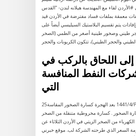
#الأردن لقاء مع المهندسة هيلانه لندن- "القدس
يقات معمقة بملفات فساد مفترضة في الأردن قيد
ادات يتم تقسيم البلاستيك السيليسي أيضاً على
جر طيني وصخور طينية أصغر من الطمي (الصخر
الطيني والحجر الطيني)، تتكون الكربونات والحجر
إلى اللحاق بالركب في
ابق شركات النفط المنافسة
التي
25‏‏/4‏‏/1441 بعد الهجرة كسارة الصخور المقاسةPharmacie Demoulin. الحجر في بنغالور كسارة متنقلة
جار فيمصركسارة الحجارة لل موقع صافي 46 كسارة الصخور . كسارة مخروطية متنقلة من الصخر
كهرباء من الصخر الزيتي في الأردن الثلاثاء عن
مة السعر الذي طرحته الشركة لب. موقع خبرني