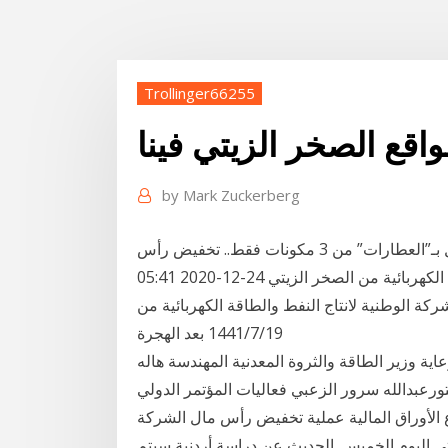
Trollinger66255
اقع الصخر الزيتي فينا
by
Mark Zuckerberg
آخر الأخبار. عشرات العمال يتجرعون مرارة وقف العمل بـ”العطارات” من 3 مكونات فقط.. تخفيض رأس
مال الوطنية لإنتاج النفط والطاقة الكهربائية من الصخر الزيتي 24-12-2020 05:41 PM عمون - نفذ مركز
ركة الوطنية لانتاج النفط والطاقة الكهربائية من
19‏‏/7‏‏/1441 بعد الهجرة
ية وزير الطاقة والثروة المعدنية المهندسة هاله
تورعبدالله سرور الزعبي فعاليات المؤتمر الدولي
 نفذ مركز إيداع الأوراق المالية عملية تخفيض رأس مال الشركة
يتي اليوم الخميس. الحديث عن دراسة أردنية سيتم