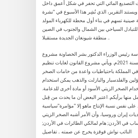
ت التصديع المائي التي تحفر في شكل أعمق داخل
حتمال وقوع زلزال بواقع 10 أضعاف. ويستند التقرير، الذي نُشِر هذا الأسبوع في "نشرة
ة صينية تسهم في بناء أول محطة للكهرباء المولد
للتبادل السياحي بين الشمال والجنوب في الصين
منطقة شيونغان الجديدة مستقبلا ..
ئاسة رئيس الوزراء الدكتور بشر الخصاونة مشروع
قانون تنظيم الموازنة العامّة وموازنات الوحدات الحكوميّة لسنة 2021م. ويأتي مشروع القانون لغايات تنظيم
ة في المملكة باحتياطيات واعدة من خامات الصخر
اؤلين والفلدسبار والبازلت والذهب يمكن استخدام
دام الصخر الزيتي الأسود أو مادة أخرى للدعامة.
جمل منها برأيكم. اعتبر البعض أن ما يحدث من قِبل
على نفس نسبة الإنتاج ماهو إلا "مؤامرة"سياسية
يات إيران وروسيا، وأن الأمر أشبه الصخر الزيتي
ساب في الأردن; هام لمالكي الطائرات في الأردن;
النائب نواش قوقزة يخرج عن صمته .. تفاصيل