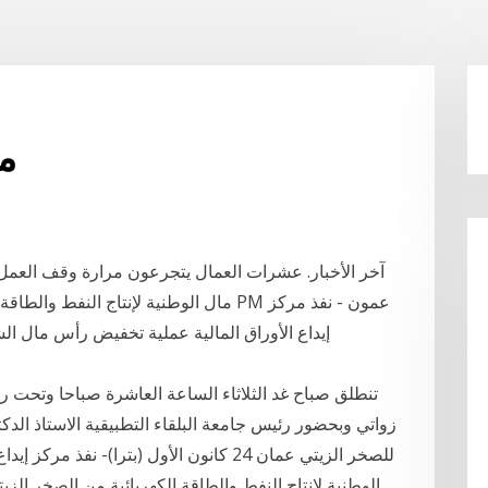
مو
إيداع الأوراق المالية عملية تخفيض رأس مال الش
تنطلق صباح غد الثلاثاء الساعة العاشرة صباحا وتحت رعا
زواتي وبحضور رئيس جامعة البلقاء التطبيقية الاستاذ الدك
للصخر الزيتي عمان 24 كانون الأول (بترا)-
الوطنية لانتاج النفط والطاقة الكهربائية من الصخر الز