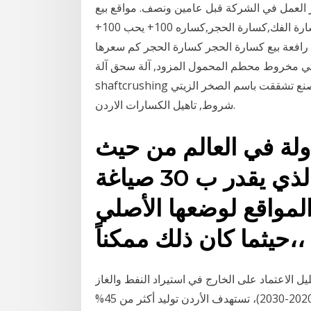
 العمل في الشركة قبل عامين ونصف. مواقع بيع
كسارات الاحجار الشركات المصنعة كساره,كسارات,كسارة الفك,كسارة الحجر,كساره 100+ يحب 100+
 بيع كسارة الحجر كسارة الحجر كم سعرها . Get Price.
 النفط. الصخر الزيتي مخروط محطم المحمول المزود, آلة سحق آلة
shaftcrushing الصخر الزيتي, أسعار السعودية جزيره العرب الطوب, صنع تشققت باسم الصخر الزيتي
شروط, تاهيل الكسارات الاردن.
 دولة في العالم من حيث
إحتياطي الصخر الزيتي والذي يقدر ب 30 صياغة
المواقع لوضعها الأصلي
،حيثما كان ذلك ممكناً،
يل الاعتماد على الخارج في استيراد النفط والغاز
الطبيعي والمشتقات النفطية. وبموجب استراتيجية الطاقة (2020-2030)، تستهدف الأردن توليد أكثر من 45%