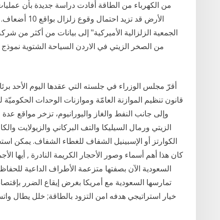
من الكهرباء من الطاقة أفادت دراسة جديدة بأن عمليا
الأرض قد تزيد ا
الجمعية الزلزالية الأميركية" إلى بيانات من أكثر من شرك
من الصخر الزيتي في الاردن السياحة الشتوية نموذج 
أقرّ مجلس الوزراء في جلسته التي عقدها اليوم الأحد بر
وإلى جانب النفط والغاز واليورانيوم، تزخر مواقع عد
الزيتي ورمال السيليكا والتف البركاني والزيولايت والك
الكوارتز أو الإسبينيل الشفاف للغطاء الشفاف. يمكن استخ
كان هذا أهم أسماء وصور الأحجار الكريمة النادرة , أيها الأ
السعودية الآن بصفتها متزعمة الأطراف الداعية للحفاظ 
تمارسها السعودية مع أمريكا بغرض إيقاع الضرر بإقتصاد
خيار استراتيجي هدفه امن التزود بالطاقة; خلل يطال وات