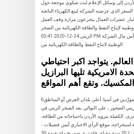
 الأردن إلى وسائل الإعلام لبث شكوى موجعة حول
عر الذي عرضته الشركة لبيع الكهرباء الناتجة
أخبار. عشرات العمال يتجرعون مرارة وقف العمل
س مال الوطنية لإنتاج النفط والطاقة الكهربائية من الصخر
الزيتي 24-12-2020 05:41 PM عمون - نفذ مركز إيداع الأوراق المالية عملية تخفيض رأس مال الشركة
الوطنية لانتاج النفط والطاقة الكهربائية من
عالم. يتواجد اكبر احتياطي
دة الامريكية تليها البرازيل
6‏‏/5‏‏/1442 بعد الهجرة هناك 541 الصخر الزيتي الصخور من المورِّدين في آسيا. أعلى بلدان العرض أو المناطق
 توفر 99%، و1% من الصخر الزيتي الصخور ، على التوالي. يعد الصخر الزيتي في
رى، الكفيلة بتزويد الأردن باحتياجاته من الطاقة،
ة استخراجه. موقع الرأي الاخباري أيمن فضيلات -
عمَانوعدوه بالعمل في شركة العطارات لتعدين الصخر الزيتي لـ20 سنة مقبلة، فاشترى صهريج ماء بقيمة 30