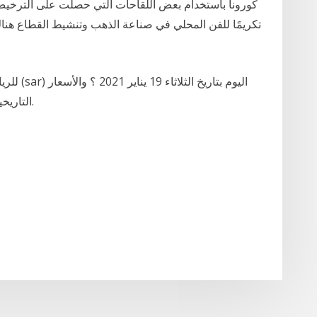
تكريمًا للفن المحلي في صناعة الذهب وتنشيط القطاع هناك،
التاريخية منذ عام 2001 لمبلغ 2000 يورو للريال سعودي.