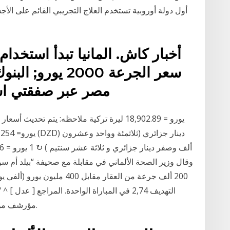
أول دولة أوروبية تستخدم العلاج التجريبي القائم على الأ
أخبار كاش. المانيا تبدأ استخدام
سعر الجرعة 2000 
مصر عبر صفقتي استحواذ بقي
200 ألف جرعة من العقار مقابل
viaf.org" . viaf.org. مؤرشف من الأصل في 11 يونيو 2019.