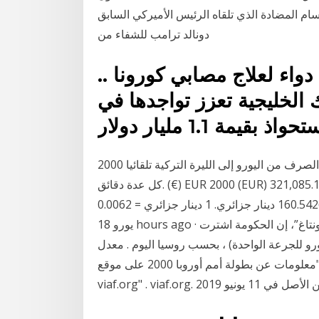
جسام المضادة الذي تلقاه الرئيس الأميركي السابق
دونالد ترامب للشفاء من
 دواء لعلاج مصابي كورونا ..
يورو; البنوك الخليجية تعزز تواجدها في
مة 1.1 مليار دولار
2000 يورو = 18,902.89 ليرة تركية ملاحظه: يتم تحديث أسعار الصرف من اليورو إلى الليرة التركية تلقائيا
كل عدة دقائق. (€) EUR 2000 (EUR) يورو= 321,085.1254 (DZD) دينار جزائري (ثلاثمئة وواحد وعشرون
ألف وصفر دينار جزائري و ثلاثة عشر سنتيم ) ↻ 1 يورو = 160.5426 دينار جزائري. 1 دينار جزائري = 0.0062
يورو 18 hours ago · وقال وزير الصحة الألماني في مقابلة مع صحيفة “بيلد أم سونتاغ”، إن الحكومة اشترت
 400 مليون يورو (ألفي يورو للجرعة الواحدة) ، بحسب روسيا اليوم . معدل
التهديف 2,74 في المباراة الواحدة. المراجع [ عدل ] ^ "معلومات عن بطولة أمم أوروبا 2000 على موقع