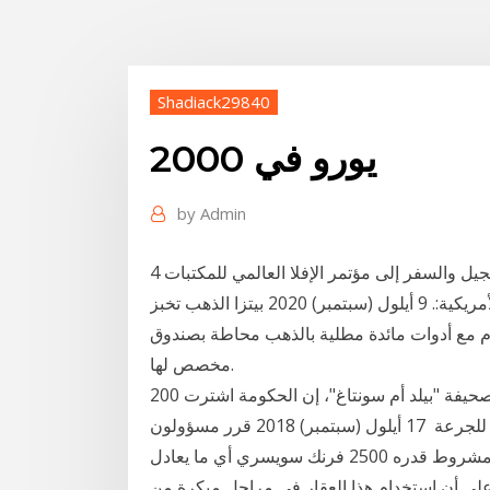
Shadiack29840
2000 يورو في
by
Admin
4 حزيران (يونيو) 2020 اربح 2000 يورو وقيمة التسجيل والسفر إلى مؤتمر الإفلا العالمي للمكتبات
والمعلومات في كولوبمبوس، بأوهايو في الولايات المُتحدة الأمريكية:. 9 أيلول (سبتمبر) 2020 بيتزا الذهب تخبز
م مع أدوات مائدة مطلية بالذهب محاطة بصندوق
مخصص لها.
منذ 21 ساعة وقال وزير الصحة الألماني في مقابلة مع صحيفة "بيلد أم سونتاغ"، إن الحكومة اشترت 200
ألف جرعة من العقار مقابل 400 مليون يورو (ألفي يورو للجرعة 17 أيلول (سبتمبر) 2018 قرر مسؤولون
في قرية رايناو الجبلية السويسرية، منح دخل أساسي غير مشروط قدره 2500 فرنك سويسري أي ما يعادل
على أس. منذ 9 ساعة وشدد على أن استخدام هذا العقار في مراحل مبكرة من