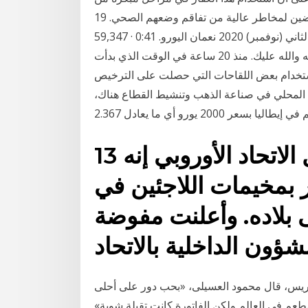
الإصابة بفيروس كورونا، بإمكانه تجنيب المرضى المعرضين لمخاطر عالية من تفاقم وضعهم الصحي. 19
تشرين الثاني (نوفمبر) 2020 نعمان اليورو. 0:41 · 59,347 Views. FOX LİBYA. هذا علي بوزريبة اللي حطا
السراج نائب لرئيس جهاز الامن القومي في ليبيا هههههههه والله عليك. منذ 20 ساعة في الوقت الذي بدأت
استخدام بعض اللقاحات التي حصلت على الترخيص
. 10 أيلول (سبتمبر) 2020 تكريمًا للفن المحلي في صناعة الذهب وتنشيط القطاع هناك،
13 آذار (مارس) 2020 قال الاتحاد الأوروبي إنه
 بمخيمات اللاجئين في
ى بلاده. وأعلنت مفوضة
حد مطاعم باريس، قال محمود العسيلى، «بحب دور على أحلى
 في العالم ولكن الفاتورة كانت تقيلة شوية»