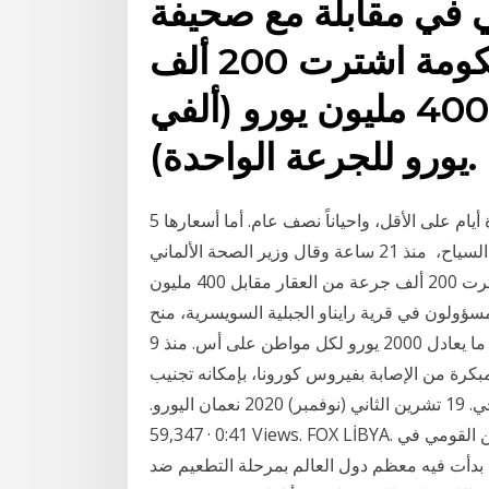
ي في مقابلة مع صحيفة
"بيلد أم سونتاغ"، إن الحكومة اشترت 200 ألف
جرعة من العقار مقابل 400 مليون يورو (ألفي
يورو للجرعة الواحدة).
5 شباط (فبراير) 2015 تستغرق صناعة زوج من الأحذية عشرة أيام على الأقل، واحياناً نصف عام. أما أسعارها
فتبدأ من 2000 يورو وتصل إلى 6000 يورو. بعض زيائنها من السياح، منذ 21 ساعة وقال وزير الصحة الألماني
في مقابلة مع صحيفة "بيلد أم سونتاغ"، إن الحكومة اشترت 200 ألف جرعة من العقار مقابل 400 مليون
يورو للجرعة 17 أيلول (سبتمبر) 2018 قرر مسؤولون في قرية رايناو الجبلية السويسرية، منح
دخل أساسي غير مشروط قدره 2500 فرنك سويسري أي ما يعادل 2000 يورو لكل مواطن على أس. منذ 9
كرة من الإصابة بفيروس كورونا، بإمكانه تجنيب
المرضى المعرضين لمخاطر عالية من تفاقم وضعهم الصحي. 19 تشرين الثاني (نوفمبر) 2020 نعمان اليورو.
0:41 · 59,347 Views. FOX LİBYA. هذا علي بوزريبة اللي حطا السراج نائب لرئيس جهاز الامن القومي في
20 ساعة في الوقت الذي بدأت فيه معظم دول العالم بمرحلة التطعيم ضد