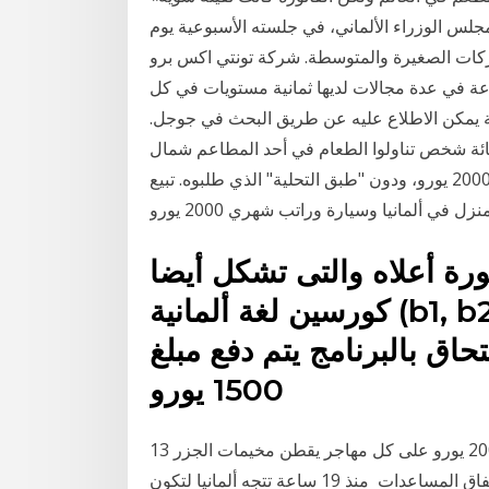
يعتزم مجلس الوزراء الألماني، في جلسته الأسبوعية يوم
شركات الصغيرة والمتوسطة. شركة تونتي اكس برو
ة في عدة مجالات لديها ثمانية مستويات في كل
 يمكن الاطلاع عليه عن طريق البحث في جوجل.
ائة شخص تناولوا الطعام في أحد المطاعم شمال
البلاد، ثم ولّوا هاربين من دون أن يدفعوا فاتورة تقدر بـ 2000 يورو، ودون "طبق التحلية" الذي طلبوه. تبيع
ل في ألمانيا وسيارة وراتب شهري 2000 يورو
رة أعلاه والتى تشكل أيضا
كورسين لغة ألمانية (b1, b2) تبلغ 2000 يورو وتدفع على
حاق بالبرنامج يتم دفع مبلغ
1500 يورو
13 آذار (مارس) 2020 يخطط الاتحاد الأوروبي لدفع نحو 2000 يورو على كل مهاجر يقطن مخيمات الجزر
اليونانية المكتظة مقابل عودته الطوعية إلى بلاده. يهدف اتفاق المساعدات منذ 19 ساعة تتجه ألمانيا لتكون