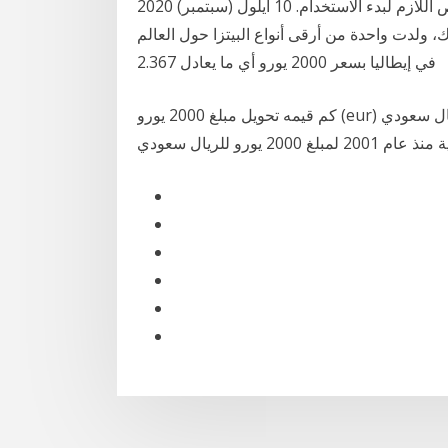
كورونا باستخدام بعض اللقاحات التي حصلت على الترخيص اللازم لبدء الاستخدام. 10 أيلول (سبتمبر) 2020
 ولدت واحدة من أرقى أنواع البيتزا حول العالم
في إيطاليا بسعر 2000 يورو أي ما يعادل 2.367
كم قيمه تحويل مبلغ 2000 يورو (eur) للريال سعودي (sar) اليوم بتاريخ الثلاثاء 19 يناير 2021 ؟ والأسعار