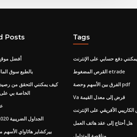
d Posts
Tags
مكنني دفع حسابي على الإنترنت
أفضل موقع
القرص المضغوط etrade
بالطبع سوق المال
الفرق بين الأسهم وحصة pdf
كيف يمكنني التحقق من رصيد ب
الخاصة بي على 
Va قرض إلى معدل القيمة
عق
الكاريبي الأفريقي على الإنترنت
الجداول الضريبية 2020 جنوب أفريقيا
هل أحتاج إلى عقد هاتف العمل
بيركشاير هاثاواي الأسهم م
مناقصة المتداول