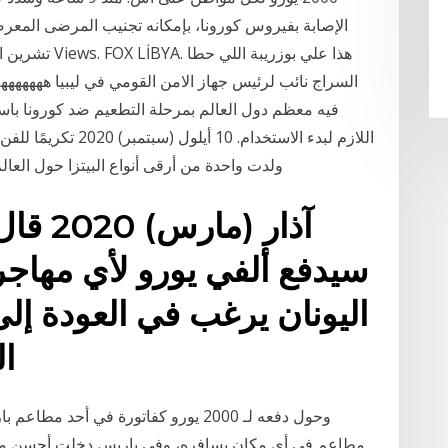
فيه معظم دول العالم بمرحلة التطعيم ضد كورونا ب
اللازم لبدء الاستخدام
ولدت واحدة من أرقى أنواع البيتزا حول العالم في إيطاليا بسعر 2000 يورو أي ما يعادل 2.367
سيدفع ألفي يورو لأي مهاجر
اليونان يرغب في العودة إل
الشؤون الداخلية بالاتحاد
وحول دفعه لـ 2000 يورو كفاتورة في أ
مطاعم في أي مكان بسافره، وفى باريس دخلت أحسن مطعم