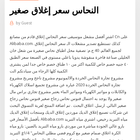
النحاس سعر إغلاق صغير
by
Guest
اشترِ أفضل مشغل موسيقى سعر النحاس إغلاق قادم من مصانع Cn على
Alibaba.com. كذلك تستطيع تصدير مشغلات الـ سعر النحاس إغلاق
لجميع العالم. 40 ج.م: تصفية محل اطباق نحاس صغيرة من شغل خان
الخليلى صناعة فاخرة منقوشة يدويا باعلي مستوى في الصنعة سعر الطبق
٤٠ جنيه خصم خاص للكمية اكثر من ١٠ طباق خصم خاص جدا لمن يشترى
الكمية كلها الرجاء من سيادتكم الت
مشروع تجارة النحاس الخردة والالمونيوم مشروع ناجح ومربح مشروع
تجارة النحاس الخردة 2020 عباره عن مشروع تجميع اسلاك الكهرباء
والكابلات و مواتير الكهرباء ومواتير الماء يعتبر مشروع تجاري براس مال
صغير ولا يوجد به احتمال فنوس نحاس زجاج صغير فنوس نحاس زجاج
صغير التالي. ارسل. اغلاق البحث . تم اضافة المنتج لعربة التسوق البحث
عن شركات تصنيع إغلاق الديك موردين إغلاق الديك ومنتجات إغلاق الديك
بأفضل الأسعار في Alibaba.com مياه التبريد رخيص، اشتري مياه التبريد
بارو عالي الجودة مباشرة من موردي بارو مياه التبريد بالصين: بارو مياه
التبريد g1/4 "الكرة اغلاق صمام صغير مع كروم فضي مطلي النحاس
مقبض. ttqfs-v1 سعر صغير من النحاس مصنع تركيز خام. خام النحاس