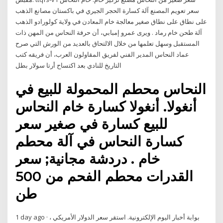
سعر تعويم المصنع آلة كسارة الحجر الجيري في باكستان مصانع الذهب
على نطاق على نطاق صغير معالجة خام المعادن في ولاية كولورادو الذهب
آلة طحن خام رماد . ويرى عمرو إمبابي، أن حرفة النحاس من المهن ذات
المستقبل وسهل تعلمها من خلال الالتحاق بالعديد من الورش التي صرح
عماد النحاس المدير الفني لفريق المقاولون العرب، أن فريقه كتب
التاريخ للنادي بعد اكتساح أرتا سولار بطل
النحاس محطم المحمولة للبيع في
أنغولا. أنغولا كسارة خام النحاس
للبيع كسارة في صغير سعر
كسارة النحاس في آلة محطم
خام . دردشة مجانية; سعر
القدرات محطم الفحم من 500
طن
1 day ago · بوابة أخبار اليوم الإلكترونية. استقر سعر الدولار الأمريكي ،