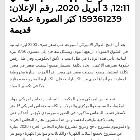
12:11, 3 أبريل 2020, رقم الإعلان:
159361239 كبَر الصورة عملات
قديمة
بعد أن افتتح الدولار الأميركي أسبوعه على سعر صرف 8500 ليرة لبنانية
في السّوق السوداء. ارتفع، اليوم، وبشكل مفاجئ إلى مستوى 8750 ليرة
لبنانية. تأتي هذه الزيادة في ظل انسداد الأفق الحكومي، وفي ظل رفض
حكومة تصريف الأعمال اتخاذ تكلفة استثمار مصنع أسمنت صغير في مصر.
تكلفة استثمار مصنع أسمنت صغير في مصر. اقرأ المزيد . سارة مخروطية
. لمقارنة مع أنواع أخرى من الكسارات ، فإن الكسارة المخروطية ممتازة
جدًا في تكسير المواد.
نبيع نحاس امريكي مولر للمكيفات السبليت , نحاس امريكي مولر
للمكيفات السبليت والمركزي والدولاب والكاسيت نحاس امريكي15 متر
الاسعارحسب المقاس مذكوره في الصوره من مبدى لايؤمن أحدكم حتى
يحب لاخيه مايحب لنفسه ومن هذا مشروع تجارة النحاس الخردة
والالمونيوم مشروع ناجح ومربح مشروع تجارة النحاس الخردة 2020 عباره
عن مشروع تجميع اسلاك الكهرباء والكابلات و مواتير الكهرباء ومواتير