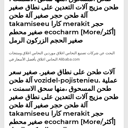
طحن مزيج آلات التعدين على نطاق صغير
آلة طحن حجر صغير آلة طحن
takamiseeu كارا merakit حجر
صغير محطم ecocharm [More/أكثر]
صغير الحجم الزركون الرمل
البحث عن شركات تصنيع النحاس اغلاق موردين النحاس اغلاق ومنتجات
النحاس اغلاق بأفضل الأسعار في Alibaba.com
آلات طحن على نطاق صغير. صغير سعر
آلة طحن vozidel-pojistenieu. عملية
طحن المسحوق ،منها سحق الاسمنت ،
طحن مزيج آلات التعدين على نطاق صغير
آلة طحن حجر صغير آلة طحن
takamiseeu كارا merakit حجر
صغير محطم ecocharm [More/أكثر]