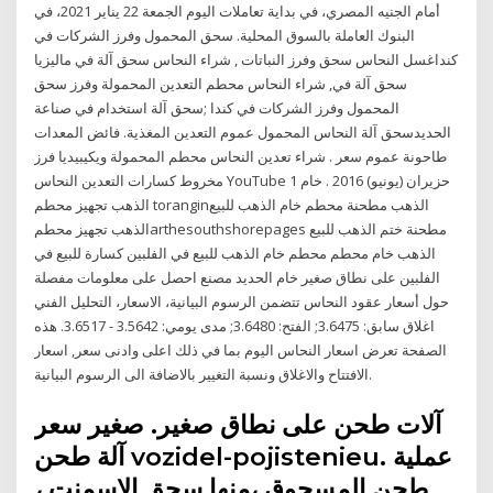
أمام الجنيه المصري، في بداية تعاملات اليوم الجمعة 22 يناير 2021، في
البنوك العاملة بالسوق المحلية. سحق المحمول وفرز الشركات في
كنداغسل النحاس سحق وفرز النباتات , شراء النحاس سحق آلة في ماليزيا
سحق آلة في, شراء النحاس محطم التعدين المحمولة وفرز سحق
المحمول وفرز الشركات في كندا ;سحق آلة استخدام في صناعة
الحديدسحق آلة النحاس المحمول عموم التعدين المغذية. فائض المعدات
طاحونة عموم سعر . شراء تعدين النحاس محطم المحمولة ويكيبيديا فرز
مخروط كسارات التعدين النحاس YouTube 1 حزيران (يونيو) 2016 . خام
الذهب تجهيز محطم toranginالذهب مطحنة محطم خام الذهب للبيع
الذهب تجهيز محطمarthesouthshorepages مطحنة ختم الذهب للبيع
الذهب خام محطم محطم خام الذهب للبيع في الفلبين كسارة للبيع في
الفلبين على نطاق صغير خام الحديد مصنع احصل على معلومات مفصلة
حول أسعار عقود النحاس تتضمن الرسوم البيانية، الاسعار، التحليل الفني
اغلاق سابق: 3.6475; الفتح: 3.6480; مدى يومي: 3.5642 - 3.6517. هذه
الصفحة تعرض اسعار النحاس اليوم بما في ذلك اعلى وادنى سعر, اسعار
الافتتاح والاغلاق ونسبة التغيير بالاضافة الى الرسوم البيانية.
آلات طحن على نطاق صغير. صغير سعر
آلة طحن vozidel-pojistenieu. عملية
طحن المسحوق ،منها سحق الاسمنت ،