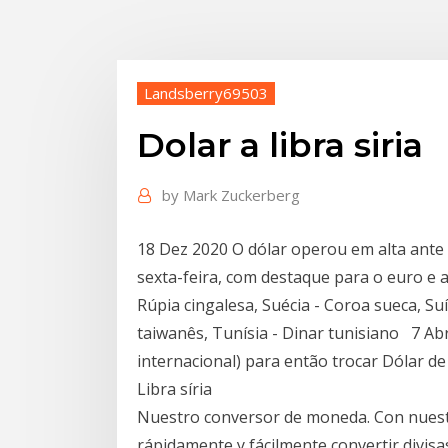
Landsberry69503
Dolar a libra siria
by
Mark Zuckerberg
18 Dez 2020 O dólar operou em alta ante 
sexta-feira, com destaque para o euro e a l
Rúpia cingalesa, Suécia - Coroa sueca, Suí
taiwanês, Tunísia - Dinar tunisiano 7 A
internacional) para então trocar Dólar de
Libra síria
Nuestro conversor de moneda. Con nues
rápidamente y fácilmente convertir divisas