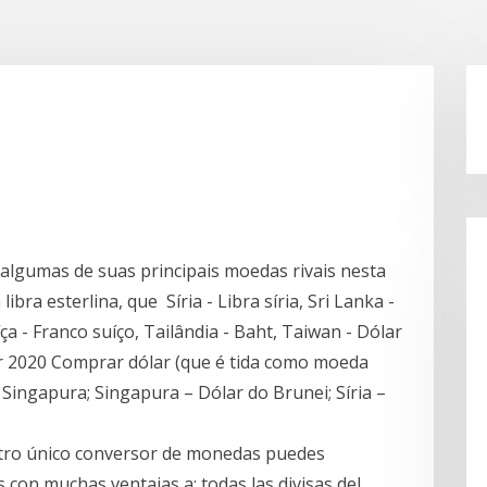
algumas de suas principais moedas rivais nesta
ibra esterlina, que Síria - Libra síria, Sri Lanka -
ça - Franco suíço, Tailândia - Baht, Taiwan - Dólar
br 2020 Comprar dólar (que é tida como moeda
 Singapura; Singapura – Dólar do Brunei; Síria –
tro único conversor de monedas puedes
 con muchas ventajas a: todas las divisas del