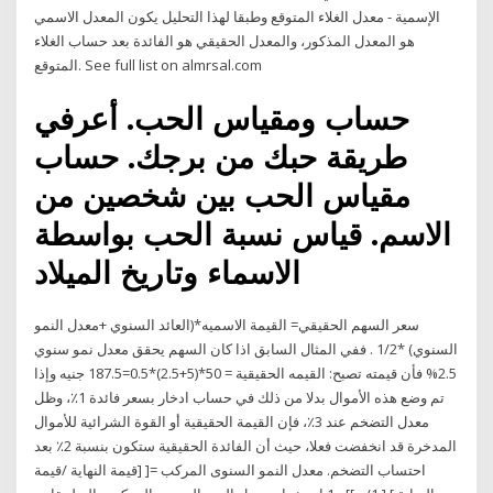
الإسمية - معدل الغلاء المتوقع وطبقا لهذا التحليل يكون المعدل الاسمي
هو المعدل المذكور، والمعدل الحقيقي هو الفائدة بعد حساب الغلاء
المتوقع. See full list on almrsal.com
حساب ومقياس الحب. أعرفي
طريقة حبك من برجك. حساب
مقياس الحب بين شخصين من
الاسم. قياس نسبة الحب بواسطة
الاسماء وتاريخ الميلاد
سعر السهم الحقيقي= القيمة الاسميه*(العائد السنوي +معدل النمو
السنوي) *1/2 . ففي المثال السابق اذا كان السهم يحقق معدل نمو سنوي
2.5% فأن قيمته تصبح: القيمه الحقيقية = 50*(5+2.5)*0.5=187.5 جنيه وإذا
تم وضع هذه الأموال بدلا من ذلك في حساب ادخار بسعر فائدة 1٪، وظل
معدل التضخم عند 3٪، فإن القيمة الحقيقية أو القوة الشرائية للأموال
المدخرة قد انخفضت فعلا، حيث أن الفائدة الحقيقية ستكون بنسبة 2٪ بعد
احتساب التضخم. معدل النمو السنوى المركب =[ [قيمة النهاية /قيمة