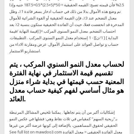
2.5% فأن قيمته تصبح: القيمه الحقيقية = 50*(5+2.5)*0.5=187.5 جنيه وإذا
تم وضع هذه الأموال بدلا من ذلك في حساب ادخار بسعر فائدة 1٪، وظل
معدل التضخم عند 3٪، فإن القيمة الحقيقية أو القوة الشرائية للأموال
المدخرة قد انخفضت فعلا، حيث أن الفائدة الحقيقية ستكون بنسبة 2٪ بعد
احتساب التضخم. معدل النمو السنوى المركب =[ [قيمة النهاية /قيمة
البداية ] [ 1/ن]] - 1 إستخدام معدل النمو السنوى المركب . التطبيقات.
حساب و تواصل العوائد على استثمار الأموال. عرض ومقارنة الاداء من
استشاريو الاستثمار.
لحساب معدل النمو السنوي المركب ، يتم
تقسيم قيمة الاستثمار في نهاية الفترة
المعنية حسب قيمتها في بداية شراء منزل
هو مثال أساسي لفهم كيفية حساب معدل
العائد.
إشكاليات أكبر من أن يتم تجاهلها . يمكننا تلخيص المشاكل المرتبطة
بـ"ربحية السهم" كمقياس في ثلاث نقاط وهي: فشلها في عكس النمو
الحقيقي لحقوق المساهمين، بالإضافة إلى كونها عرضة أكثر من غيرها
See full list on mawdoo3.com معدل الفائدة الحقيقي = معدل الفائدة