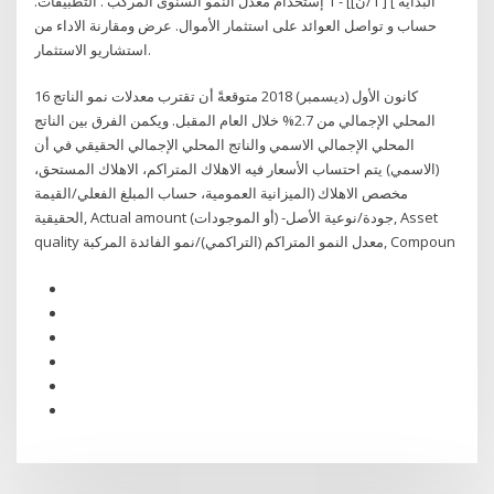
البداية ] [ 1/ن]] - 1 إستخدام معدل النمو السنوى المركب . التطبيقات.
حساب و تواصل العوائد على استثمار الأموال. عرض ومقارنة الاداء من
استشاريو الاستثمار.
16 كانون الأول (ديسمبر) 2018 متوقعةً أن تقترب معدلات نمو الناتج
المحلي الإجمالي من 2.7% خلال العام المقبل. ويكمن الفرق بين الناتج
المحلي الإجمالي الاسمي والناتج المحلي الإجمالي الحقيقي في أن
(الاسمي) يتم احتساب الأسعار فيه الاهلاك المتراكم، الاهلاك المستحق،
مخصص الاهلاك (الميزانية العمومية، حساب المبلغ الفعلي/القيمة
الحقيقية, Actual amount جودة/نوعية الأصل- (أو الموجودات), Asset
quality معدل النمو المتراكم (التراكمي)/نمو الفائدة المركبة, Compoun