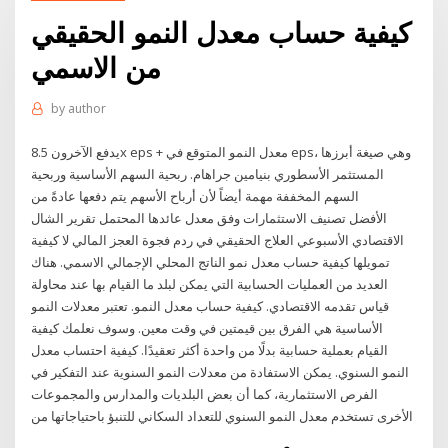
كيفية حساب معدل النمو الحقيقي
من الاسمي
by
author
يدفع الآخرون 8.5x eps + معدل النمو المتوقع في eps، وهي صيغة أبرزها
المستثمر الأسطوري بنيامين جراهام. ربحية السهم الأساسية وربحية
السهم المخففة مهمة أيضاً لأن أرباح الأسهم يتم دفعها عادةً من
الأفضل تصنيف الاستثمارات وفق معدل عائدها المحتمل تقرير الشال
الاقتصادي الأسبوعي العلاج الحقيقي في ردم فجوة العجز المالي لا كيفية
تمويلها كيفية حساب معدل نمو الناتج المحلي الإجمالي الاسمي. هناك
العديد من العمليات الحسابية التي يمكن لبلد ما القيام بها عند محاولة
قياس تقدمه الاقتصادي. كيفية حساب معدل النمو. تعتبر معدلات النمو
الأساسية هي الفرق بين قيمتين في وقت معين. وسوف نعلمك كيفية
القيام بعملية حسابية بدلًا من واحدة أكثر تعقيدًا. كيفية احتساب معدل
النمو السنوي. يمكن الاستفادة من معدلات النمو السنوية عند التفكير في
الفرص الاستثمارية، كما أن بعض البلديات والمدارس والمجموعات
الأخرى تستخدم معدل النمو السنوي للتعداد السكاني للتنبؤ باحتياجاتها من