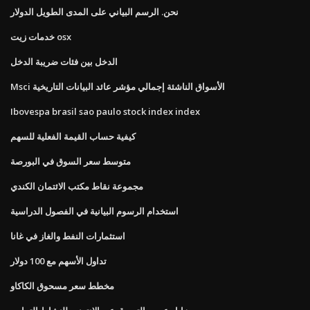
نحن. الرسم البياني على المدى الطويل الدولار
خدمات زيت osx
الدخل بين فئات ضريبة الدخل
Msci الأسواق الناشئة إجمالي مؤشر عائد البيانات التاريخية
Ibovespa brasil sao paulo stock index index
كيفية حساب القيمة الفعلية للسهم
متوسط ​​سعر السوق في البورصة
مجموعة نقاط مكتب الائتمان الكندي
استخدام الرسوم البيانية في الفصول الدراسية
استثمارات النفط والغاز في غانا
تداول الأسهم مع 100 دولار
مخطط سعر مسحوق الكاكاو