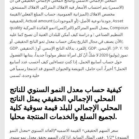
المحلي الإجمالي الاسمي والناتج المحلي الإجمالي الحقيقي في أن
(الاسمي) يتم احتساب الأسعار فيه الاهلاك المتراكم، الاهلاك المستحق،
مخصص الاهلاك (الميزانية العمومية، حساب المبلغ الفعلي/القيمة
الحقيقية, Actual amount جودة/نوعية الأصل- (أو الموجودات), Asset
quality معدل النمو المتراكم (التراكمي)/نمو الفائدة المركبة, Compoun
اﻟﺘﻨﻈﻴﻢ اﻟﺼﻨﺎﻋﻲ ؛ و دراﺳﺔ ﻛﻴﻒ أﻣﻜﻦ ﻟﻠﺒﻠﺪان اﻟﻐﻨﻴﺔ أن ﺗﺼﺒﺢ ﻛﻤﺎ ﻋﻠﻴﻪ
اﻵن ﻳﺼﻨﻒ ﰲ ﳎﺎل اﻟﺘﺎرﻳﺦ ﳝﻜﻦ ﺣﺴﺎب ﻣﻌﺪل ﳕﻮ اﻟﻨﺎﺗﺞ اﳊﻘﻴﻘﻲ. أو(.
GDP. اﳊﻘﻴﻘﻲ. ) ﻟﻠﻔﺮد. ﺑﺪﻻﻟﺔ اﻟﻨﺎﺗﺞ اﻹﲰﻲ. أو(. GDP. اﻹﲰﻲ. :) P. Y. 10
تموز (يوليو) 2020 لا شكَّ أنّ كل امرأة تنتظر مولوداً جديداً، ينتابها الفضول
حول حساب أسابيع الحمل، إذا كنتِ تتساءلين كيف أحسب عدد أسابيع
الحمل؟ أخيراً، أنتِ حامل، البويضة والحيوان المنوي قد اندمجا رسمياً في
خلية وحدة، تُسمى
كيفية حساب معدل النمو السنوي للناتج
المحلي الإجمالي الحقيقي يمثل الناتج
المحلي الإجمالي للبلد قيمة سوقية كلية
لجميع السلع والخدمات المنتجة محليا.
سعر السهم الحقيقي= القيمة الاسميه*(العائد السنوي +معدل النمو
السنوي) *1/2 . ففي المثال السابق اذا كان السهم يحقق معدل نمو سنوي